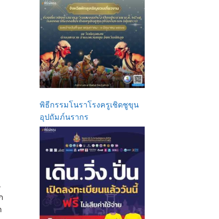
พิธีกรรมโนราโรงครูเชิดชูขุน
อุปถัมภ์นรากร
น
อก
า