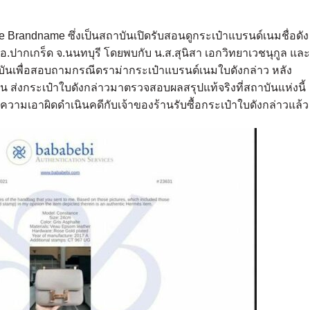
ake Brandname ซึ่งเป็นสถาบันเปิดรับสอนดูกระเป๋าแบรนด์เนมชื่อดัง
อ.ปากเกร็ด จ.นนทบุรี โดยพบกับ น.ส.สุนิสา เอกวิทยาเวชนุกูล และ
าบันเพื่อสอบถามกรณีดราม่ากระเป๋าแบรนด์เนมใบดังกล่าว หลัง
 ส่งกระเป๋าใบดังกล่าวมาตรวจสอบผลสรุปแท้จริงที่สถาบันแห่งนี้
้งความเอาผิดดำเนินคดีกับเจ้าของร้านรับซื้อกระเป๋าใบดังกล่าวแล้ว