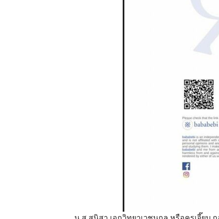
น.ส.สุนิสา เอกวิทยาเวชนุกูล หรือครูเจี๊ยบ