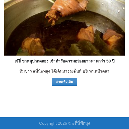
เจ๊ยี่ ขาหมูปากคลอง เจ้าตำรับความอร่อยยาวนานกว่า 50 ปี
ทีมข่าว #ที่นี่พัทลุง ได้เดินทางลงพื้นที่ บริเวณหน้าตลา
อ่านเพิ่มเติม
Copyright 2026 ©
#ที่นี่พัทลุง