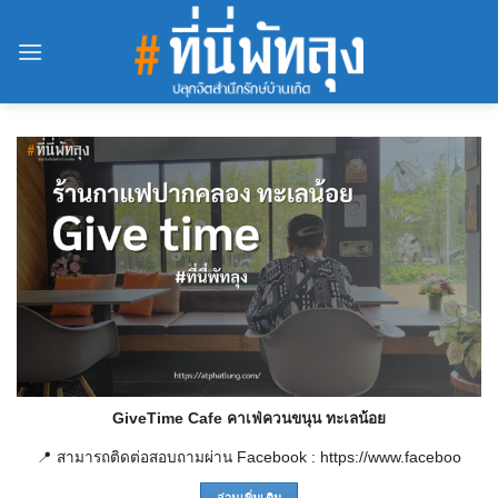
Skip
to
content
GiveTime Cafe คาเฟ่ควนขนุน ทะเลน้อย
📍 สามารถติดต่อสอบถามผ่าน Facebook : https://www.faceboo
อ่านเพิ่มเติม