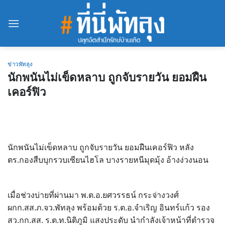
Skip
to
content
ข่าวพัทลุง
นักพนันไม่เข็ดหลาบ ถูกจับรายวัน ยอมฝืน
เคอร์ฟิว
นักพนันไม่เข็ดหลาบ ถูกจับรายวัน ยอมฝืนเคอร์ฟิว หลัง
ตร.กองสืบบุกรวบเซียนไฮโล บางรายหนีมุดมุ้ง อ้างง่วงนอน
เมื่อช่วงบ่ายที่ผ่านมา พ.ต.อ.ยศวรรธน์ กระจ่างวงศ์
ผกก.สส.ภ.จว.พัทลุง พร้อมด้วย ร.ต.อ.จำเริญ อินทร์แก้ว รอง
สว.กก.สส. ร.ต.ท.นิติภูมิ แสงประดับ นำกำลังเจ้าหน้าที่ตำรวจ