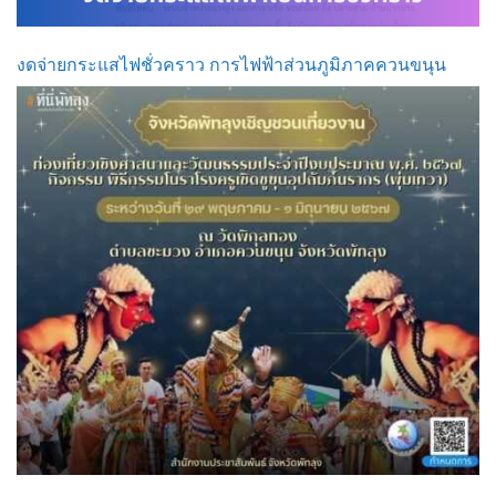
งดจ่ายกระแสไฟชั่วคราว การไฟฟ้าส่วนภูมิภาคควนขนุน