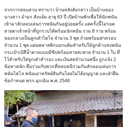
จากการสอบสวน ทราบว่า บ้านหลังดังกล่าว เป็นบ้านของ
นางสาว อำมร สังแย้ม อายุ 63 ปี เปิดบ้านพักเพื่อให้นักพนัน
เข้ามาลักลอบเล่นการพนันกันอยู่บ่อยครั้ง แต่ครั้งนี้ไม่รอด
สายตาเจ้าหน้าที่ถูกรวบได้พร้อมนักพนัน รวม 8 ราย พร้อม
ของกลางเป็นลูกเต๋าไฮโล จำนวน 3 ชุด ถ้วยพร้อมฝาครอบ
จำนวน 1 ชุด แผ่นพลาสติกบอกแต้มสำหรับให้ลูกค้าแทงพนัน
กระเป๋าเป้สีน้ำตาลแบบมีซิปพร้อมสายสะพาย จำนวน 1 ใบ ที่
ไว้สำหรับใส่ลูกเต๋าสำรอง และเงินสดจำนวนหนึ่ง ถูกแจ้ง 2
ข้อหาหนัก คือร่วมกับพวกที่หลบหนีร่วมกันลักลอบเล่นการ
พนันไฮโล พนันเอาทรัพย์สินกันโดยไม่ได้อนุญาต และฝ่าฝืน
ข้อกำหนด พรก.ฉุกเฉิน พ.ศ. 2548