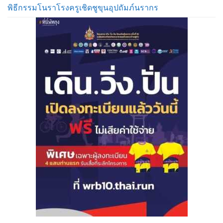
พิธีกรรมโนราโรงครูเชิดชูขุนอุปถัมภ์นรากร