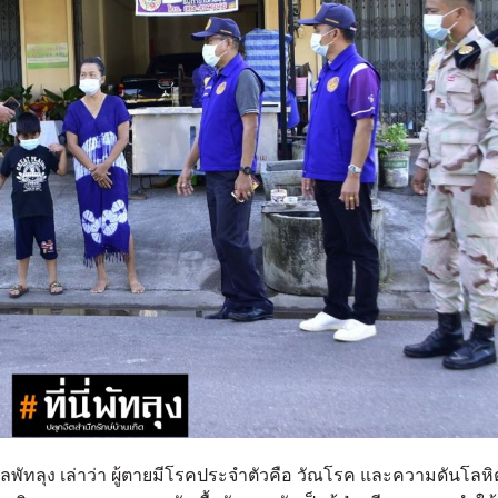
พัทลุง เล่าว่า ผู้ตายมีโรคประจำตัวคือ วัณโรค และความดันโลหิ