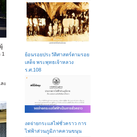
ู้
ก 1
ย้อนรอยประวัติศาสตร์ตามรอย
เสด็จ พระพุทธเจ้าหลวง
ร.ศ.108
และ
งดจ่ายกระแสไฟชั่วคราว การ
ไฟฟ้าส่วนภูมิภาคควนขนุน