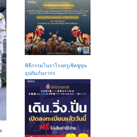
พิธีกรรมโนราโรงครูเชิดชูขุน
อุปถัมภ์นรากร
ต