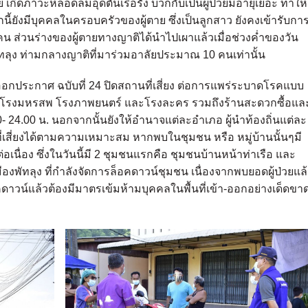
เกิดภาวะหลอดลมอุดตันเรื้อรัง บวกกับเป็นผู้ป่วยมีอายุเยอะ ทำให้
นี้ยังมีบุคคลในครอบครัวของผู้ตาย ซึ่งเป็นลูกสาว ยังคงเข้ารับกา
่งคน ส่วนร่างของผู้ตายทางญาติได้นำไปเผาแล้วเมื่อช่วงค่ำของวัน
พัทลุง ท่ามกลางญาติที่มาร่วมอาลัยประมาณ 10 คนเท่านั้น
ม ออกประกาศ ฉบับที่ 24 ปิดสถานที่เสี่ยง ต่อการแพร่ระบาดโรคแบบ
รสพ โรงมหรสพ โรงภาพยนตร์ และโรงละคร รวมถึงร้านสะดวกซื้อแล
00- 24.00 น. นอกจากนั้นยังให้อำนาจแต่ละอำเภอ ผู้นำท้องถิ่นแต่ละ
ี่เสี่ยงได้ตามความเหมาะสม หากพบในชุมชน หรือ หมู่บ้านนั้นๆมี
นื่อง ซึ่งในวันนี้มี 2 ชุมชนแรกคือ ชุมชนบ้านหน้าท่าเรือ และ
พัทลุง ที่กำลังจัดการล็อคดาวน์ชุมชน เนื่องจากพบยอดผู้ป่วยแล
าวน์แล้วต้องมีมาตรเข้มห้ามบุคคลในพื้นที่เข้า-ออกอย่างเด็ดขา