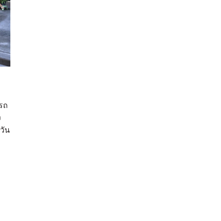
ารถ
ง
วัน