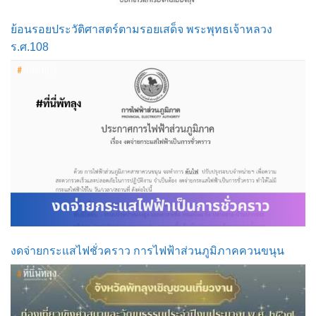
ย้อนรอยประวัติศาสตร์ตามรอยเสด็จ พระพุทธเจ้าหลวง
ร.ศ.108
งดจ่ายกระแสไฟชั่วคราว การไฟฟ้าส่วนภูมิภาคควนขนุน