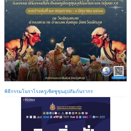
พิธีกรรมโนราโรงครูเชิดชูขุนอุปถัมภ์นรากร