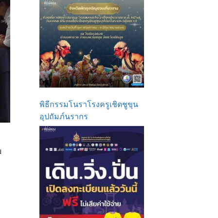
พิธีกรรมโนราโรงครูเชิดชูขุน
อุปถัมภ์นรากร
ย