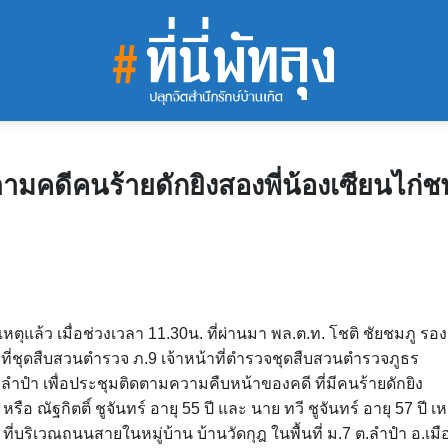
ตามคดีคนร้ายดักยิงสองพี่น้องเซียนไก่ช
หตุแล้ว เมื่อช่วงเวลา 11.30น. ที่ผ่านมา พล.ต.ท. โชติ ชัยชมภู รอง
้าที่ชุดสืบสวนตำรวจ ภ.9 เจ้าหน้าที่ตำรวจชุดสืบสวนตำรวจภูธร
.ลำปำ เพื่อประชุมติดตามความคืบหน้าของคดี ที่มีคนร้ายดักยิง
รือ ณัฐกิตติ์ ชูจันทร์ อายุ 55 ปี และ นาย ทวี ชูจันทร์ อายุ 57 ปี เห
มา ที่บริเวณถนนสายในหมู่บ้าน บ้านวัดกุฎ ในพื้นที่ ม.7 ต.ลำปำ อ.เมื