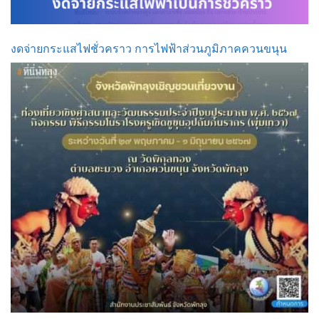
งดจ่ายกระแสไฟชั่วคราว การไฟฟ้าส่วนภูมิภาคควนขนุน