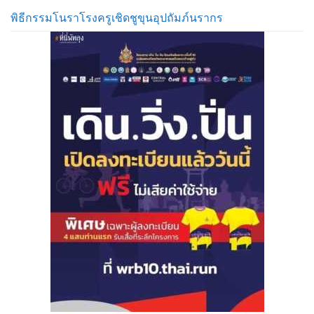
พิธีกรรมโนราโรงครูเชิดชูขุนอุปถัมภ์นรากร