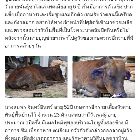
วัวสายพันธุ์ชาโลเล่ เพศเมียอายุ 6 ปี เริ่มมีอาการตัวแข็ง ปาก
แข็ง เบื่ออาหารและเริ่มซูบผอมอีกตัว ยอมรับว่าตอนนี้เครียด
และกังวลมาก อยากให้ทางเจ้าหน้าที่ปศุสัตว์เข้ามาช่วยเหลือ
และตรวจสอบว่าวัวในพื้นที่เป็นโรคระบาดลัมปีสกินหรือไม่
หลังจากนั้นนายบุญช่วยฯ ก็พาไปดูวัวของเกษตรกรอีกรายที่มี
อาการคล้ายๆกัน
นางสมพร จันทร์อินทร์ อายุ 52ปี เกษตกรอีกราย เลี้ยงวัวสาย
พันธุ์พื้นบ้านไว้ จำนวน 23 ตัว แต่พบว่ามีวัวเพศผู้ อายุ
ประมาณ 1ปีครึ่ง มีแผลไหม้พุพองบริเวณใบหูทั้งสองข้าง มี
อาการ ซึม เบื่ออาหาร ตนจึงแยกวัวตัวดังกล่าวออกจากฝูงวัว
ทั้งหมด เพื่อสังเกตดูอาการ และรักษาตามวิธีหมอชาวบ้าน