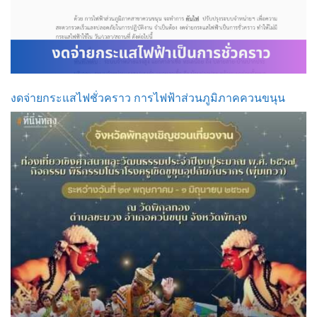
งดจ่ายกระแสไฟชั่วคราว การไฟฟ้าส่วนภูมิภาคควนขนุน