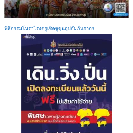
พิธีกรรมโนราโรงครูเชิดชูขุนอุปถัมภ์นรากร