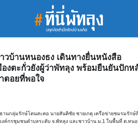
ชาวบ้านหนองธง เดินทางยื่นหนังสือ
องตะกั่วยังผู้ว่าพัทลุง พร้อมยืนยันปักหล
ำตอยที่พอใจ
ธานกลุ่มรักษ์โตนสะตอ นายสันติชัย ชายเกตุ เครือข่ายชมรมรักษ์สิ
งค์กรชุมชนตำบลระดับ จ.พัทลุง และชาวบ้าน ม.1 ในพื้นที่ ต.หนอ