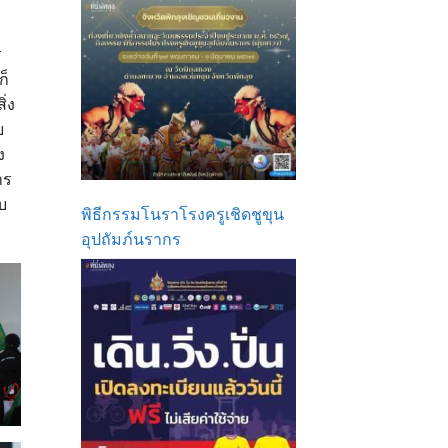
ร
ก็
่ง
ย
ง
าร
บ
พิธีกรรมโนราโรงครูเชิดชูขุน
อุปถัมภ์นรากร