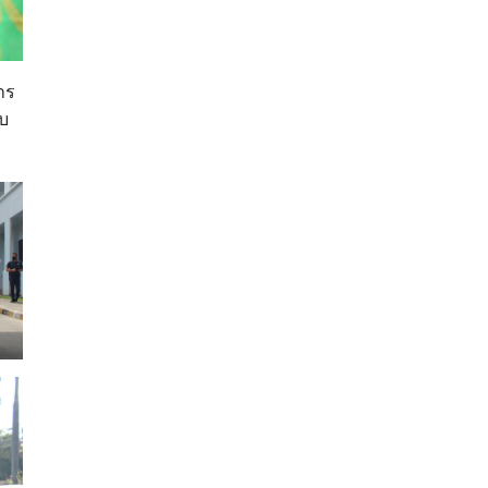
าร
ับ