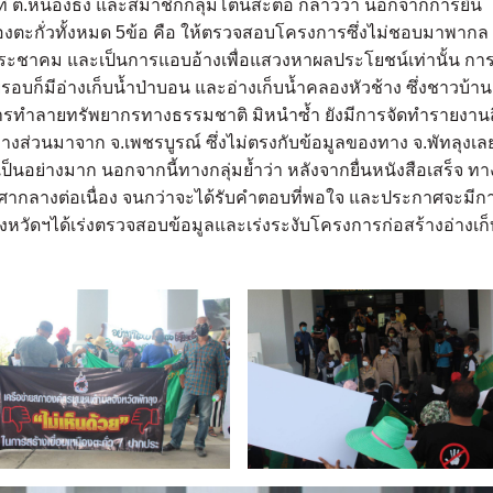
ื้นที่ ต.หนองธง และสมาชิกกลุ่มโตนสะตอ กล่าวว่า นอกจากการยื่น
มืองตะกั่วทั้งหมด 5ข้อ คือ ให้ตรวจสอบโครงการซึ่งไม่ชอบมาพากล
ทีประชาคม และเป็นการแอบอ้างเพื่อแสวงหาผลประโยชน์เท่านั้น กา
รอบก็มีอ่างเก็บน้ำป่าบอน และอ่างเก็บน้ำคลองหัวช้าง ซึ่งชาวบ้าน
นการทำลายทรัพยากรทางธรรมชาติ มิหนำซ้ำ ยังมีการจัดทำรายงานสิ
งส่วนมาจาก จ.เพชรบูรณ์ ซึ่งไม่ตรงกับข้อมูลของทาง จ.พัทลุงเล
นอย่างมาก นอกจากนี้ทางกลุ่มย้ำว่า หลังจากยื่นหนังสือเสร็จ ทา
่หน้าศากลางต่อเนื่อง จนกว่าจะได้รับคำตอบที่พอใจ และประกาศจะมีก
จังหวัดฯได้เร่งตรวจสอบข้อมูลและเร่งระงับโครงการก่อสร้างอ่างเก็