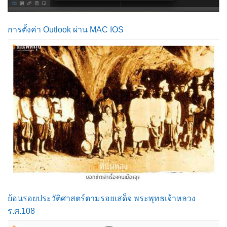
การตั้งค่า Outlook ผ่าน MAC IOS
ย้อนรอยประวัติศาสตร์ตามรอยเสด็จ พระพุทธเจ้าหลวง
ร.ศ.108