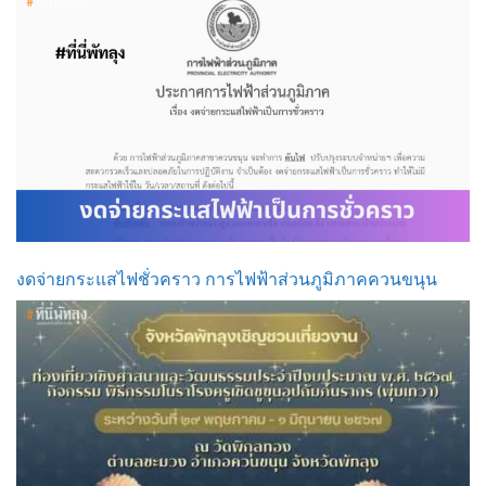
งดจ่ายกระแสไฟชั่วคราว การไฟฟ้าส่วนภูมิภาคควนขนุน