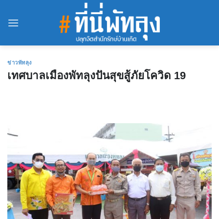
Skip
to
content
ข่าวพัทลุง
เทศบาลเมืองพัทลุงปันสุขสู้ภัยโควิด 19