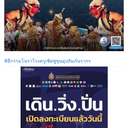
พิธีกรรมโนราโรงครูเชิดชูขุนอุปถัมภ์นรากร