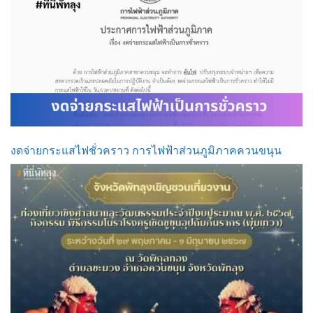
งดจ่ายกระแสไฟชั่วคราว การไฟฟ้าส่วนภูมิภาคควนขนุน