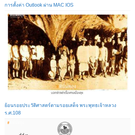
การตั้งค่า Outlook ผ่าน MAC IOS
ย้อนรอยประวัติศาสตร์ตามรอยเสด็จ พระพุทธเจ้าหลวง
ร.ศ.108