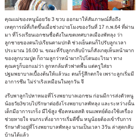
คุณแม่ของหนูน้อยวัย 3 ขวบ ออกมาให้สัมภาษณ์สื่อถึง
เหตุการณ์ที่เกิดขึ้นเมื่อช่วงบ่ายโมงของวันที่ 17 ก.พ.64 ที่ผ่าน
มา ที่โรงเรียนเอกชนชื่อดังในเขตเทศบาลเมืองพัทลุง ว่า
ลูกชายของตนไปเรียนตามปกติ ช่วงเย็นตนก็ไปรับลูกเวลา
ประมาณ 16.00 น. ขณะที่รับลูกกลับบ้านก็สังเกตุเห็นหน้าผาก
ของลูกบวมปูด ก็ถามลูกว่าหน้าผากไปโดนอะไรมา ทาง
คุณครูก็บอกแม่ว่า ลูกหกล้มหัวฟาดพื้น แต่ครูใส่ยา
ปฐมพยาบาลเบื้องต้นให้แล้วนะ ตนก็รู้สึกตกใจ เพราะลูกเริ่มมี
อาการซึม ไม่ร่าเริงเหมือนในทุกวัน จึ
งรีบพาลูกไปหาหมอที่โรงพยาบาลเอกชน ก่อนมีการส่งตัวหนู
น้อยวัย3ขวบไปรักษาต่อยังโรงพยาบาลพัทลุง และระหว่างนั้น
เด็กมีอาการเกร็ง มีไข้สูง ช๊อคหมดสติ จนแพทย์ต้องใช้เครื่อง
ช่วยหายใจ จนกระทั่งอาการเริ่มดีขึ้น หนูน้อยต้องเข้ารับการ
รักษาตัวอยู่ที่โรงพยาบาลพัทลุง นานเป็นเวลา 3วัน ล่าสุดกลับ
บ้านได้แล้ว