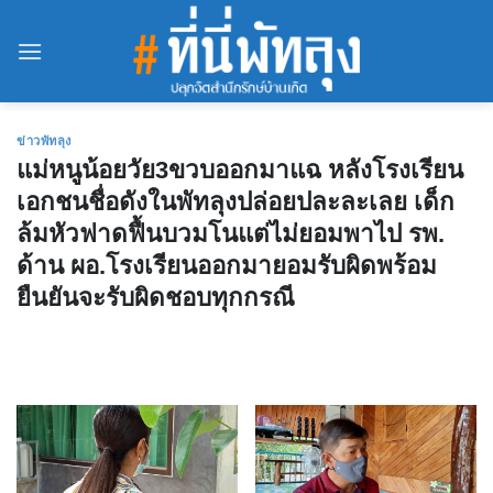
Skip
to
content
ข่าวพัทลุง
แม่หนูน้อยวัย3ขวบออกมาแฉ หลังโรงเรียน
เอกชนชื่อดังในพัทลุงปล่อยปละละเลย เด็ก
ล้มหัวฟาดฟื้นบวมโนแต่ไม่ยอมพาไป รพ.
ด้าน ผอ.โรงเรียนออกมายอมรับผิดพร้อม
ยืนยันจะรับผิดชอบทุกกรณี