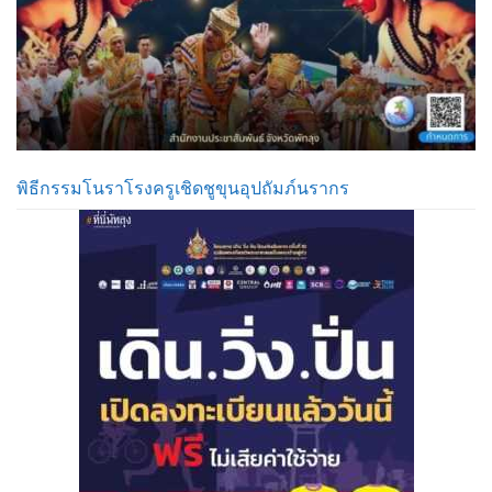
พิธีกรรมโนราโรงครูเชิดชูขุนอุปถัมภ์นรากร