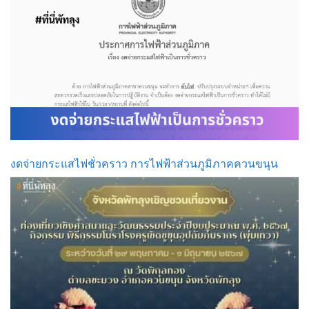
งดจ่ายกระแสไฟชั่วคราว การไฟฟ้าส่วนภูมิภาคควนขนุน