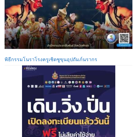
พิธีกรรมโนราโรงครูเชิดชูขุนอุปถัมภ์นรากร