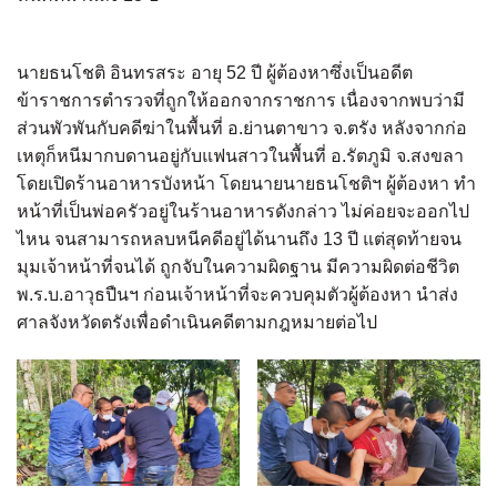
นายธนโชติ อินทรสระ อายุ 52 ปี ผู้ต้องหาซึ่งเป็นอดีต
ข้าราชการตำรวจที่ถูกให้ออกจากราชการ เนื่องจากพบว่ามี
ส่วนพัวพันกับคดีฆ่าในพื้นที่ อ.ย่านตาขาว จ.ตรัง หลังจากก่อ
เหตุก็หนีมากบดานอยู่กับแฟนสาวในพื้นที่ อ.รัตภูมิ จ.สงขลา
โดยเปิดร้านอาหารบังหน้า โดยนายนายธนโชติฯ ผู้ต้องหา ทำ
หน้าที่เป็นพ่อครัวอยู่ในร้านอาหารดังกล่าว ไม่ค่อยจะออกไป
ไหน จนสามารถหลบหนีคดีอยู่ได้นานถึง 13 ปี แต่สุดท้ายจน
มุมเจ้าหน้าที่จนได้ ถูกจับในความผิดฐาน มีความผิดต่อชีวิต
พ.ร.บ.อาวุธปืนฯ ก่อนเจ้าหน้าที่จะควบคุมตัวผู้ต้องหา นำส่ง
ศาลจังหวัดตรังเพื่อดำเนินคดีตามกฎหมายต่อไป