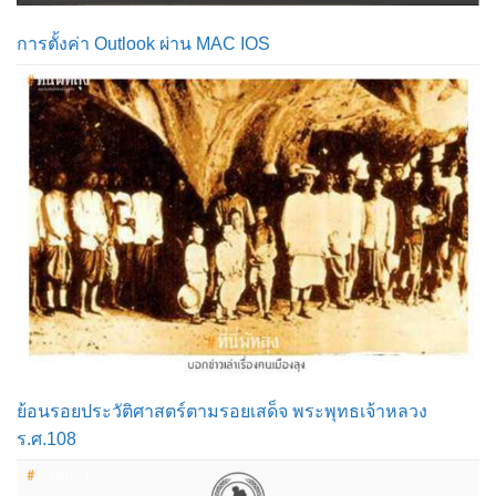
การตั้งค่า Outlook ผ่าน MAC IOS
ย้อนรอยประวัติศาสตร์ตามรอยเสด็จ พระพุทธเจ้าหลวง
ร.ศ.108