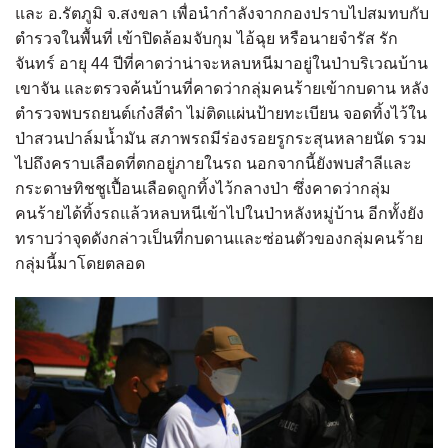
และ อ.รัตภูมิ จ.สงขลา เพื่อนำกำลังจากกองปราบไปสมทบกับ
ตำรวจในพื้นที่ เข้าปิดล้อมจับกุม ไอ้ฉุย หรือนายจำรัส รัก
จันทร์ อายุ 44 ปีที่คาดว่าน่าจะหลบหนีมาอยู่ในป่าบริเวณบ้าน
เขาจัน และตรวจค้นบ้านที่คาดว่ากลุ่มคนร้ายเข้ากบดาน หลัง
ตำรวจพบรถยนต์เก๋งสีดำ ไม่ติดแผ่นป้ายทะเบียน จอดทิ้งไว้ใน
ป่าสวนปาล์มน้ำมัน สภาพรถมีร่องรอยรูกระสุนหลายนัด รวม
ไปถึงคราบเลือดที่ตกอยู่ภายในรถ นอกจากนี้ยังพบสำลีและ
กระดาษทิชชูเปื้อนเลือดถูกทิ้งไว้กลางป่า ซึ่งคาดว่ากลุ่ม
คนร้ายได้ทิ้งรถแล้วหลบหนีเข้าไปในป่าหลังหมู่บ้าน อีกทั้งยัง
ทราบว่าจุดดังกล่าวเป็นที่กบดานและซ่อนตัวของกลุ่มคนร้าย
กลุ่มนี้มาโดยตลอด