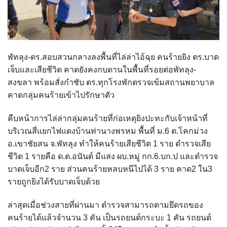
พัทลุง-ตร.สอบสวนกลางลงพื้นที่ไล่ล่าไอ้ฉุย คนร้ายยิง ตร.บาด
เจ็บและเสียชีวิต คาดยังคงกบดานในพื้นที่รอยต่อพัทลุง-
สงขลา พร้อมสั่งกำชับ ตร.ทุกโรงพักตรวจเข้มสถานพยาบาล
คาดกลุ่มคนร้ายเข้าไปรักษาตัว
คืบหน้าการไล่ล่ากลุ่มคนร้ายที่ก่อเหตุยิงปะทะกับเจ้าหน้าที่
บริเวณสี่แยกไฟแดงบ้านท่านางพรหม พื้นที่ ม.6 ต.โคกม่วง
อ.เขาชัยสน จ.พัทลุง ทำให้คนร้ายเสียชีวิต 1 ราย ตำรวจเสีย
ชีวิต 1 รายคือ ด.ต.อนันต์ มีแสง ผบ.หมู่ กก.6.บก.ป และตำรวจ
บาดเจ็บอีก2 ราย ส่วนคนร้ายหลบหนีไปได้ 3 ราย คาด2 ใน3
รายถูกยิงได้รับบาดเจ็บด้วย
ล่าสุดเมื่อช่วงสายที่ผ่านมา ตำรวจสามารถตามยึดรถของ
คนร้ายได้แล้วจำนวน 3 คัน เป็นรถยนต์กระบะ 1 คัน รถยนต์