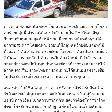
ทางด้าน พล.ต.ท.นันทเดช ย้อยนวล ผบช.ภ.9 เผยว่า การไล่ล่า
คนร้ายกลุ่มนี้ ตำรวจได้แบ่งกำลังออกเป็น 2 ชุดใหญ่ มีชุด
สืบสวนจับกุมและชุดทำคดี ขณะนี้สามารถเก็บหลักฐานได้
มากพอสมควร โดยเฉพาะรถยนต์ที่กลุ่มคนร้ายขับหลบหนีมี
ทั้งหมด 4 คัน สามารถตรวจยึดมาได้แล้ว 3 คัน เป็นรถยนต์เก๋ง
2 คันและกระบะอีก 1 คัน ส่วนอีกคัน เจ้าหน้าที่กำลังตรวจ
สอบกล้องวงจรปิดในทุกเส้นทาง เชื่อว่าตำรวจจะสามารถไล่
ล่ากลุ่มคนร้ายมาลงโทษตามกฎหมายได้แน่นอน เพราะเชื่อ
ในประสบการณ์ และการทำงานของตำรวจทุกนาย
แหล่งข่าวใกล้ชิด ไอฉุย เขาคาว หรือ นายจำรัส รักจันทร์ เล่า
ว่า โดยปกติ ไอ้ฉุย เขาคาว จะไม่ค่อยออกมาในหมู่บ้านนาน
แรมปี หากไอ้ฉุย เขาคาวปรากฏตัวแสดงว่าต้องมีการว่าจ้าง
สั่งฆ่าใครสักคน และจากหลักฐานที่พบในรถยนต์เก๋งคันก่อ