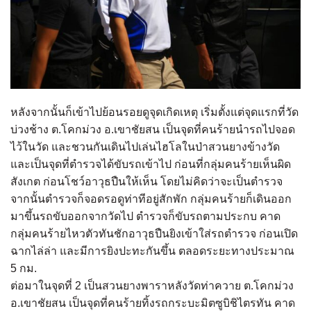
หลังจากนั้นก็เข้าไปย้อนรอยดูจุดเกิดเหตุ เริ่มตั้งแต่จุดแรกที่วัด
บ่วงช้าง ต.โคกม่วง อ.เขาชัยสน เป็นจุดที่คนร้ายนำรถไปจอด
ไว้ในวัด และชวนกันเดินไปเล่นไฮโลในป่าสวนยางข้างวัด
และเป็นจุดที่ตำรวจได้ขับรถเข้าไป ก่อนที่กลุ่มคนร้ายเห็นผิด
สังเกต ก่อนโชว์อาวุธปืนให้เห็น โดยไม่คิดว่าจะเป็นตำรวจ
จากนั้นตำรวจก็จอดรอดูท่าทีอยู่สักพัก กลุ่มคนร้ายก็เดินออก
มาขึ้นรถขับออกจากวัดไป ตำรวจก็ขับรถตามประกบ คาด
กลุ่มคนร้ายไหวตัวทันชักอาวุธปืนยิงเข้าใส่รถตำรวจ ก่อนเปิด
ฉากไล่ล่า และมีการยิงปะทะกันขึ้น ตลอดระยะทางประมาณ
5 กม.
ต่อมาในจุดที่ 2 เป็นสวนยางพาราหลังวัดท่าควาย ต.โคกม่วง
อ.เขาชัยสน เป็นจุดที่คนร้ายทิ้งรถกระบะมิตซูบิชิไตรทัน คาด