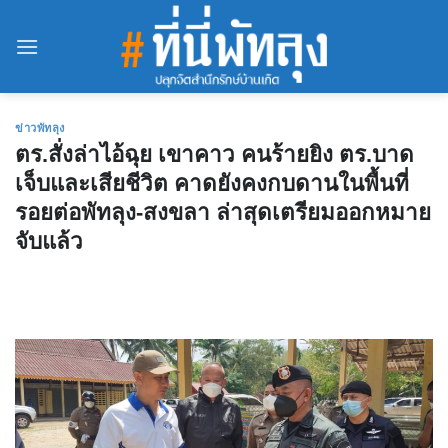
Skip
to
content
ข่าวพัทลุง
ตร.สั่งล่าไอ้ฉุย เขาคาว คนร้ายยิง ตร.บาด
เจ็บและเสียชีวิต คาดยังคงกบดานในพื้นที่
รอยต่อพัทลุง-สงขลา ล่าสุดเตรียมออกหมาย
จับแล้ว