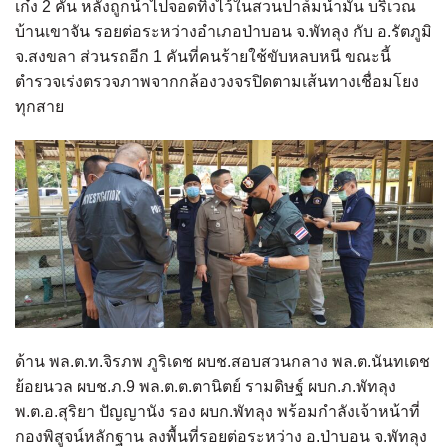
เก๋ง 2 คัน หลังถูกนำไปจอดทิ้งไว้ในสวนปาล์มน้ำมัน บริเวณ
บ้านเขาจัน รอยต่อระหว่างอำเภอป่าบอน จ.พัทลุง กับ อ.รัตภูมิ
จ.สงขลา ส่วนรถอีก 1 คันที่คนร้ายใช้ขับหลบหนี ขณะนี้
ตำรวจเร่งตรวจภาพจากกล้องวงจรปิดตามเส้นทางเชื่อมโยง
ทุกสาย
ด้าน พล.ต.ท.จิรภพ ภูริเดช ผบช.สอบสวนกลาง พล.ต.นันทเดช
ย้อยนวล ผบช.ภ.9 พล.ต.ต.ตานิตย์ รามดิษฐ์ ผบก.ภ.พัทลุง
พ.ต.อ.สุริยา ปัญญานัง รอง ผบก.พัทลุง พร้อมกำลังเจ้าหน้าที่
กองพิสูจน์หลักฐาน ลงพื้นที่รอยต่อระหว่าง อ.ป่าบอน จ.พัทลุง