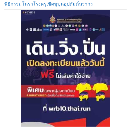
พิธีกรรมโนราโรงครูเชิดชูขุนอุปถัมภ์นรากร