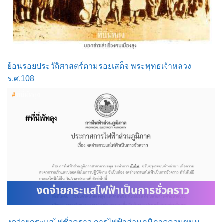
ย้อนรอยประวัติศาสตร์ตามรอยเสด็จ พระพุทธเจ้าหลวง
ร.ศ.108
งดจ่ายกระแสไฟชั่วคราว การไฟฟ้าส่วนภูมิภาคควนขนุน