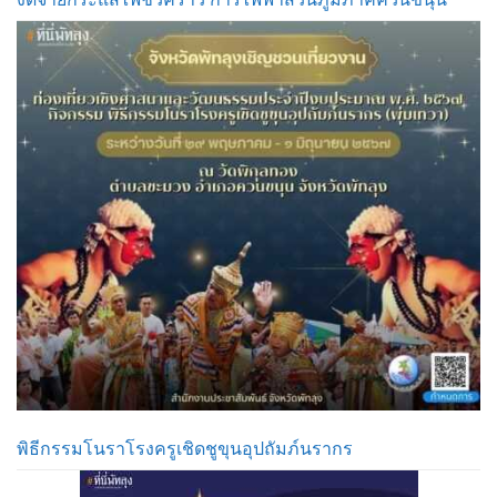
พิธีกรรมโนราโรงครูเชิดชูขุนอุปถัมภ์นรากร