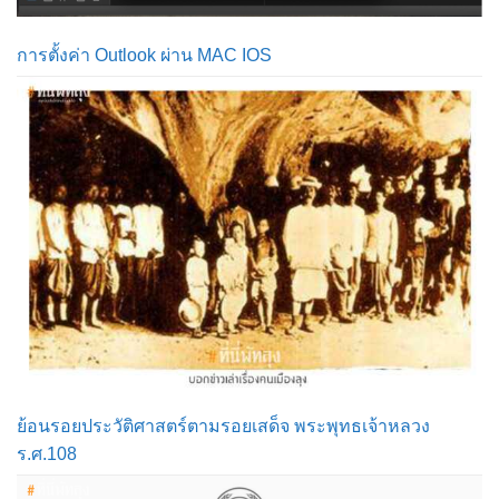
การตั้งค่า Outlook ผ่าน MAC IOS
ย้อนรอยประวัติศาสตร์ตามรอยเสด็จ พระพุทธเจ้าหลวง
ร.ศ.108