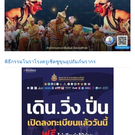
พิธีกรรมโนราโรงครูเชิดชูขุนอุปถัมภ์นรากร