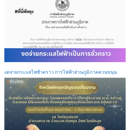
งดจ่ายกระแสไฟชั่วคราว การไฟฟ้าส่วนภูมิภาคควนขนุน